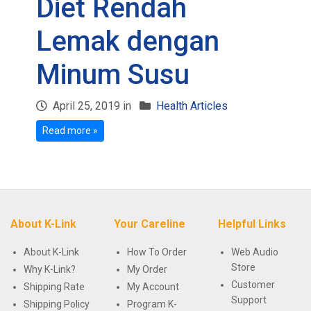
Diet Rendah
Lemak dengan
Minum Susu
April 25, 2019 in
Health Articles
Read more »
About K-Link
Your Careline
Helpful Links
About K-Link
How To Order
Web Audio
Store
Why K-Link?
My Order
Customer
Shipping Rate
My Account
Support
Shipping Policy
Program K-