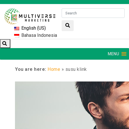
English (US)
Bahasa Indonesia
MENU
You are here:
Home
»
susu klink