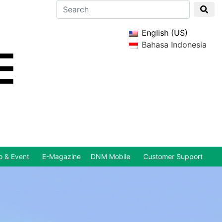
English (US)
Bahasa Indonesia
 & Event
E-Magazine
DNM Mobile
Customer Support