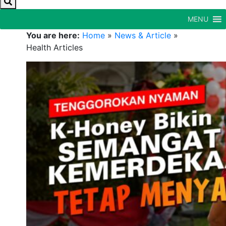
MENU
You are here:
Home
»
News & Article
»
Health Articles