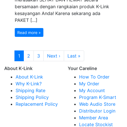
bersamaan dengan rangkaian produk K-Link
kesayangan Anda! Karena sekarang ada
PAKET […]
Read more »
Page navigation
Current Page
Page
Page
1
2
3
Next ›
Last »
About K-Link
Your Careline
About K-Link
How To Order
Why K-Link?
My Order
Shipping Rate
My Account
Shipping Policy
Program K-Smart
Replacement Policy
Web Audio Store
Distributor Login
Member Area
Locate Stockist