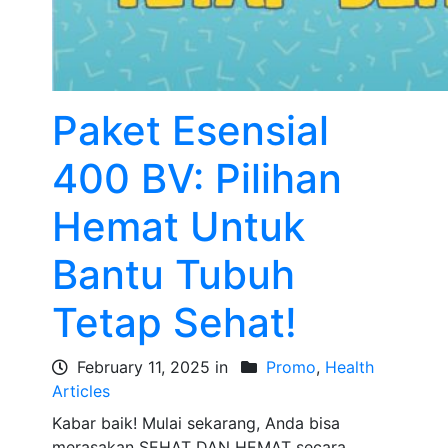
Paket Esensial
400 BV: Pilihan
Hemat Untuk
Bantu Tubuh
Tetap Sehat!
February 11, 2025 in
Promo
,
Health
Articles
Kabar baik! Mulai sekarang, Anda bisa
merasakan SEHAT DAN HEMAT secara