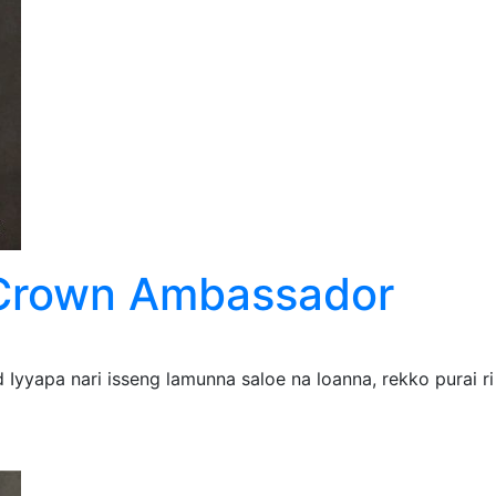
 Crown Ambassador
d Iyyapa nari isseng lamunna saloe na loanna, rekko purai r