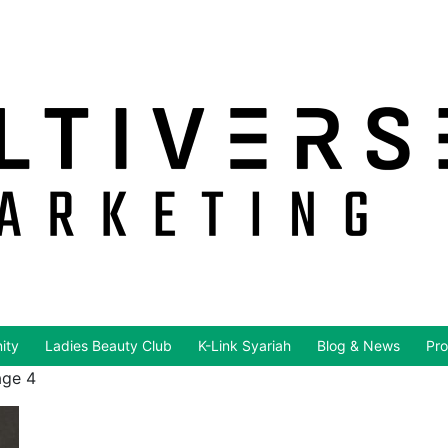
ity
Ladies Beauty Club
K-Link Syariah
Blog & News
Pro
age 4