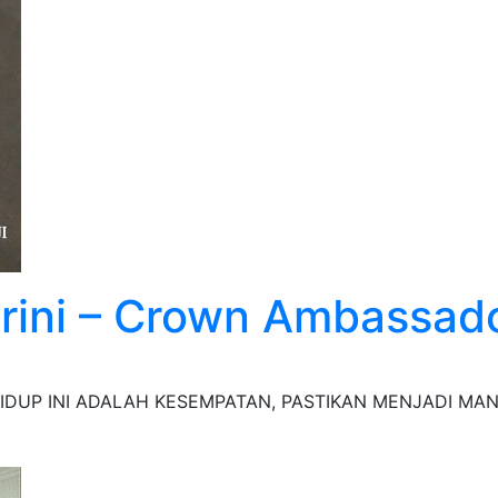
arini – Crown Ambassad
na HIDUP INI ADALAH KESEMPATAN, PASTIKAN MENJADI M