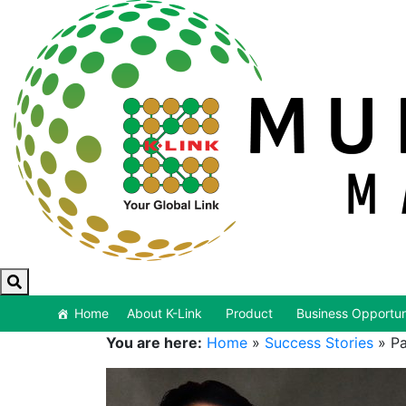
Home
About K-Link
Product
Business Opportun
You are here:
Home
»
Success Stories
»
P