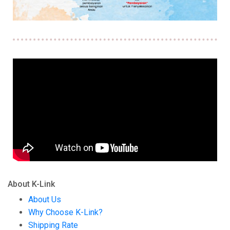
About K-Link
About Us
Why Choose K-Link?
Shipping Rate