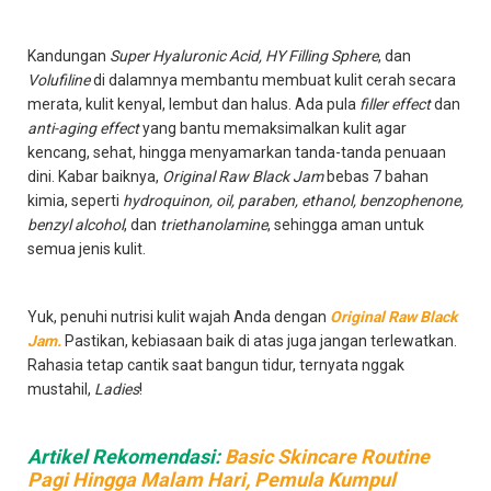
Kandungan
Super Hyaluronic Acid, HY Filling Sphere
, dan
Volufiline
di dalamnya membantu membuat kulit cerah secara
merata, kulit kenyal, lembut dan halus. Ada pula
filler effect
dan
anti-aging effect
yang bantu memaksimalkan kulit agar
kencang, sehat, hingga menyamarkan tanda-tanda penuaan
dini. Kabar baiknya,
Original Raw Black Jam
bebas 7 bahan
kimia, seperti
hydroquinon, oil, paraben, ethanol, benzophenone,
benzyl alcohol
, dan
triethanolamine
, sehingga aman untuk
semua jenis kulit.
Yuk, penuhi nutrisi kulit wajah Anda dengan
Original Raw Black
Jam.
Pastikan, kebiasaan baik di atas juga jangan terlewatkan.
Rahasia tetap cantik saat bangun tidur, ternyata nggak
mustahil,
Ladies
!
Artikel Rekomendasi:
Basic Skincare Routine
Pagi Hingga Malam Hari, Pemula Kumpul