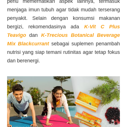
perlu memerhatikan aspek lainnya, termasuk
menjaga imun tubuh agar tidak mudah terserang
penyakit. Selain dengan konsumsi makanan
bergizi, rekomendasinya ada
K-Vit C Plus
Teavigo
dan
K-Trecious Botanical Beverage
Mix Blackcurrant
sebagai suplemen penambah
nutrisi yang siap temani rutinitas agar tetap fokus
dan berenergi.