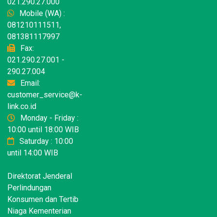
021.290.27.000
Mobile (WA) :
081210111511,
081381117997
Fax:
021.290.27.001 -
290.27.004
Email:
customer_service@k-
link.co.id
Monday - Friday :
10:00 until 18:00 WIB
Saturday : 10:00
until 14:00 WIB
Direktorat Jenderal
Perlindungan
Konsumen dan Tertib
Niaga Kementerian