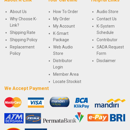
About Us
How To Order
Audio Store
Why Choose K-
My Order
Contact Us
Link?
My Account
K-System
Shipping Rate
Schedule
K-Smart
Shipping Policy
Package
Contributor
Replacement
Web Audio
SADA Request
Policy
Store
Form
Distributor
Disclaimer
Login
Member Area
Locate Stockist
We Accept Payment