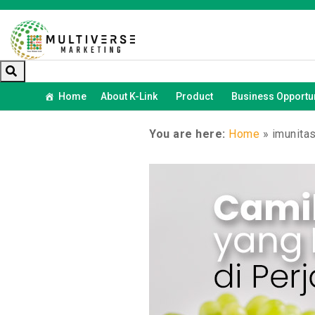
Home
About K-Link
Product
Business Opportun
You are here:
Home
»
imunita