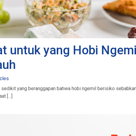
t untuk yang Hobi Ngemil
auh
icles
k sedikit yang beranggapan bahwa hobi ngemil berisiko sebabkan 
at […]