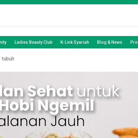
ity
Ladies Beauty Club
K-Link Syariah
Blog & News
Pro
s tubuh