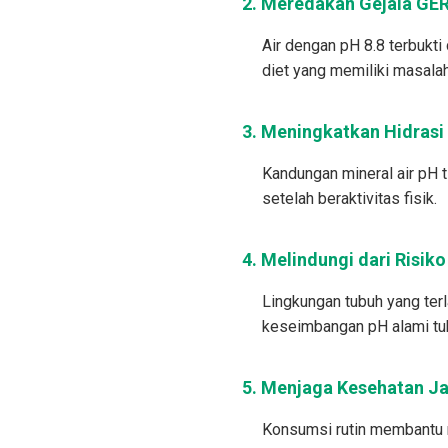
2. Meredakan Gejala GE
Air dengan pH 8.8 terbukt
diet yang memiliki masala
3. Meningkatkan Hidrasi
Kandungan mineral air pH 
setelah beraktivitas fisik.
4. Melindungi dari Risik
Lingkungan tubuh yang ter
keseimbangan pH alami tu
5. Menjaga Kesehatan J
Konsumsi rutin membantu m