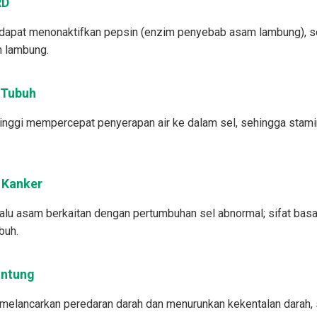
RD
i dapat menonaktifkan pepsin (enzim penyebab asam lambung), 
h lambung.
 Tubuh
tinggi mempercepat penyerapan air ke dalam sel, sehingga stamin
o Kanker
lalu asam berkaitan dengan pertumbuhan sel abnormal; sifat ba
buh.
antung
elancarkan peredaran darah dan menurunkan kekentalan darah, s