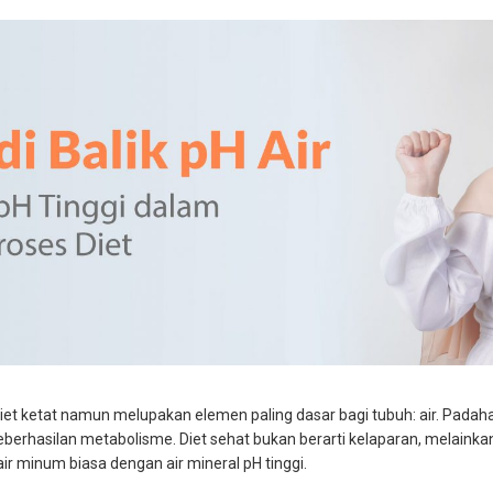
iet ketat namun melupakan elemen paling dasar bagi tubuh: air. Padahal
hasilan metabolisme. Diet sehat bukan berarti kelaparan, melainkan m
air minum biasa dengan air mineral pH tinggi.