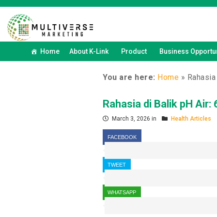
Home
About K-Link
Product
Business Opportun
You are here:
Home
»
Rahasia 
Rahasia di Balik pH Air
March 3, 2026 in
Health Articles
FACEBOOK
TWEET
WHATSAPP