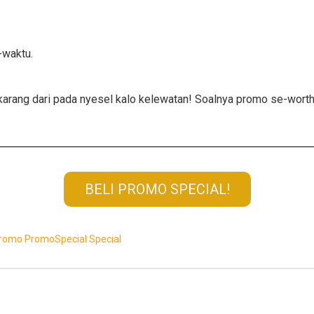
-waktu.
arang dari pada nyesel kalo kelewatan! Soalnya promo se-worth i
BELI PROMO SPECIAL!
romo
PromoSpecial
Special