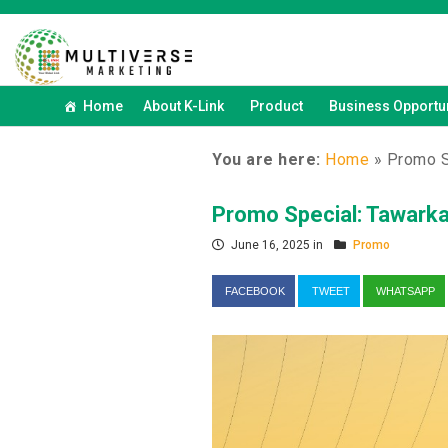
Home
About K-Link
Product
Business Opportun
You are here:
Home
»
Promo S
Promo Special: Tawarka
June 16, 2025 in
Promo
FACEBOOK
TWEET
WHATSAPP