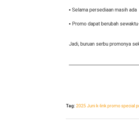
▪️ Selama persediaan masih ada
▪️ Promo dapat berubah sewaktu
Jadi, buruan serbu promonya sek
Tag:
2025
Juni
k-link
promo special
p