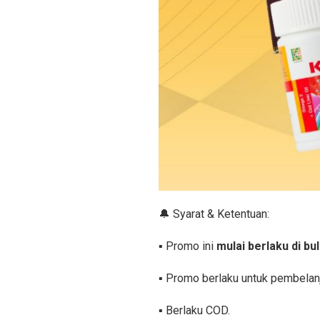
🔔 Syarat & Ketentuan:
▪️ Promo ini
mulai berlaku di bu
▪️ Promo berlaku untuk pembelanj
▪️ Berlaku COD.