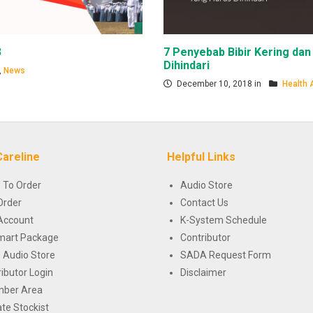
3
7 Penyebab Bibir Kering da
Dihindari
,
News
December 10, 2018 in
Health 
Careline
Helpful Links
 To Order
Audio Store
Order
Contact Us
Account
K-System Schedule
mart Package
Contributor
 Audio Store
SADA Request Form
ributor Login
Disclaimer
ber Area
te Stockist