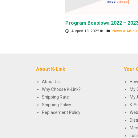
Program Beasiswa 2022 – 202
August 18, 2022 in
News & Article
About K-Link
Your 
About Us
How
Why Choose K-Link?
My 
Shipping Rate
My 
Shipping Policy
K-S
Replacement Policy
Web
Dist
Mem
Loca