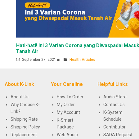
Hati-hati! Ini 3 Varian Corona yang Diwaspadai Masu
Tanah Air
September 27, 2021 in
Health Articles
About K-Link
Your Careline
Helpful Links
About Us
How To Order
Audio Store
Why Choose K-
My Order
Contact Us
Link?
My Account
K-System
Shipping Rate
Schedule
K-Smart
Shipping Policy
Package
Contributor
Replacement
Web Audio
SADA Request