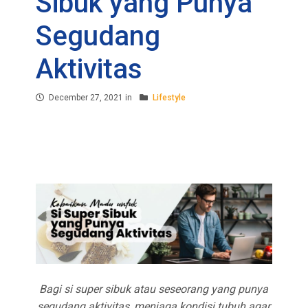
Sibuk yang Punya
Segudang
Aktivitas
December 27, 2021 in
Lifestyle
FACEBOOK
TWEET
WHATSAPP
Bagi si super sibuk atau seseorang yang punya
segudang aktivitas, menjaga kondisi tubuh agar