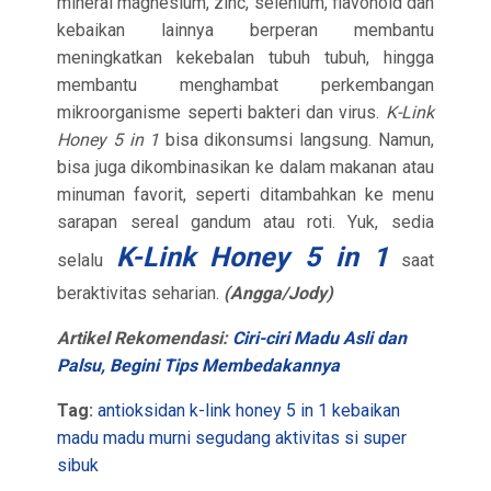
mineral magnesium, zinc, selenium, flavonoid dan
kebaikan lainnya berperan membantu
meningkatkan kekebalan tubuh tubuh, hingga
membantu menghambat perkembangan
mikroorganisme seperti bakteri dan virus.
K-Link
Honey 5 in 1
bisa dikonsumsi langsung. Namun,
bisa juga dikombinasikan ke dalam makanan atau
minuman favorit, seperti ditambahkan ke menu
sarapan sereal gandum atau roti. Yuk, sedia
K-Link Honey 5 in 1
selalu
saat
beraktivitas seharian.
(Angga/Jody)
Artikel Rekomendasi:
Ciri-ciri Madu Asli dan
Palsu, Begini Tips Membedakannya
Tag:
antioksidan
k-link honey 5 in 1
kebaikan
madu
madu murni
segudang aktivitas
si super
sibuk