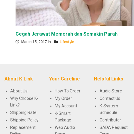
Cegah Jerawat Memerah dan Semakin Parah
March 15, 2017 in
Lifestyle
About K-Link
Your Careline
Helpful Links
About Us
How To Order
Audio Store
Why Choose K-
My Order
Contact Us
Link?
My Account
K-System
Shipping Rate
Schedule
K-Smart
Shipping Policy
Package
Contributor
Replacement
Web Audio
SADA Request
Policy
Store
Form