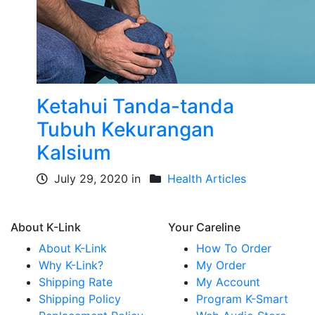
Ketahui Tanda-tanda
Tubuh Kekurangan
Kalsium
July 29, 2020 in
Health Articles
About K-Link
Your Careline
About K-Link
How To Order
Why K-Link?
My Order
Shipping Rate
My Account
Shipping Policy
Program K-Smart