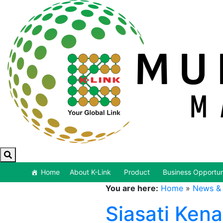
Home
About K-Link
Product
Business Opportun
You are here:
Home
»
News & 
Siasati Ken