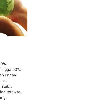
50%.
hingga 50%.
an ringan.
sin.
stabil.
dan terawat.
ang.