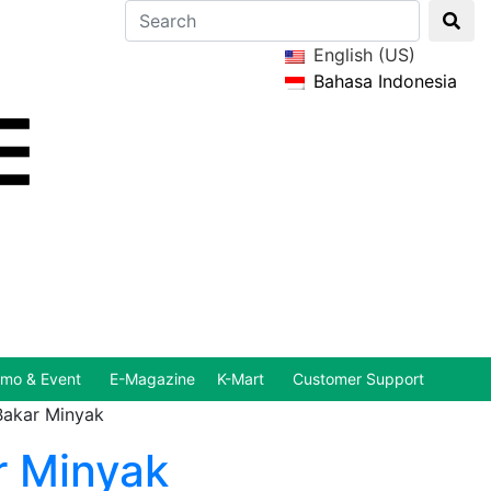
English (US)
Bahasa Indonesia
mo & Event
E-Magazine
K-Mart
Customer Support
Bakar Minyak
r Minyak