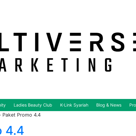
ity
Ladies Beauty Club
K-Link Syariah
Blog & News
Pro
»
Paket Promo 4.4
 4.4