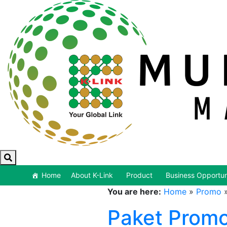
Home
About K-Link
Product
Business Opportun
You are here:
Home
»
Promo
Paket Promo