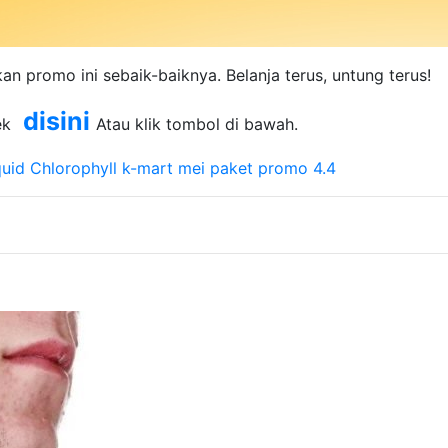
n promo ini sebaik-baiknya. Belanja terus, untung terus!
disini
ek
Atau klik tombol di bawah.
quid Chlorophyll
k-mart
mei
paket promo 4.4