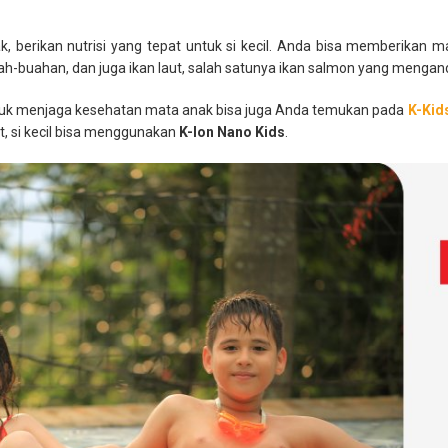
, berikan nutrisi yang tepat untuk si kecil. Anda bisa memberikan
uah-buahan, dan juga ikan laut, salah satunya ikan salmon yang meng
tuk menjaga kesehatan mata anak bisa juga Anda temukan pada
K-Kid
et, si kecil bisa menggunakan
K-Ion Nano Kids
.