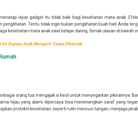
enatap layar gadget itu tidak baik bagi kesehatan mata anak. Efek
penglihatan. Tentu tidak ingin bukan penglihatan buah hati Anda terga
jaga kesehatan mata anak saat belajar daring. Simak ulasan di bawah in
l Ini Supaya Anak Mengerti Tanpa Dibentak
r Rumah
a sebagai orang tua mengajak si kecil untuk menyegarkan pikirannya. B
Warna hijau yang alami dipercaya bisa menenangkan saraf yang te
rapkan protokol kesehatan, seperti rutin mencuci tangan, menjaga ja