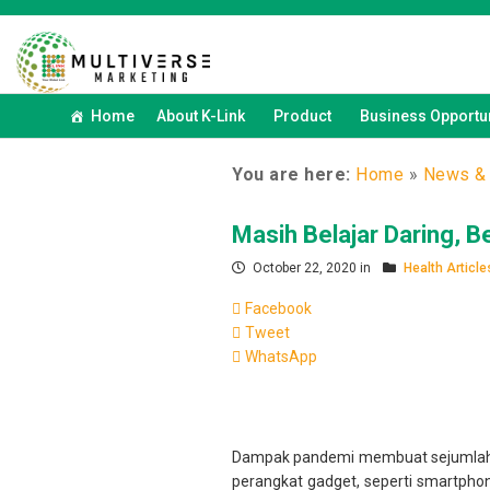
Home
About K-Link
Product
Business Opportun
You are here:
Home
»
News & 
Masih Belajar Daring, 
October 22, 2020 in
Health Article
Facebook
Tweet
WhatsApp
Dampak pandemi membuat sejumlah sek
perangkat gadget, seperti smartpho