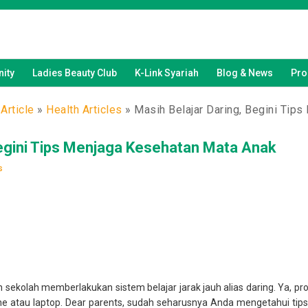
ity
Ladies Beauty Club
K-Link Syariah
Blog & News
Pro
Article
»
Health Articles
»
Masih Belajar Daring, Begini Tip
Begini Tips Menjaga Kesehatan Mata Anak
s
olah memberlakukan sistem belajar jarak jauh alias daring. Ya, pros
ne atau laptop. Dear parents, sudah seharusnya Anda mengetahui ti