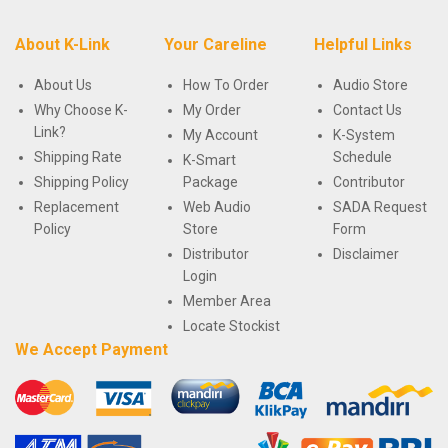
About K-Link
Your Careline
Helpful Links
About Us
How To Order
Audio Store
Why Choose K-
My Order
Contact Us
Link?
My Account
K-System
Shipping Rate
Schedule
K-Smart
Shipping Policy
Package
Contributor
Replacement
Web Audio
SADA Request
Policy
Store
Form
Distributor
Disclaimer
Login
Member Area
Locate Stockist
We Accept Payment