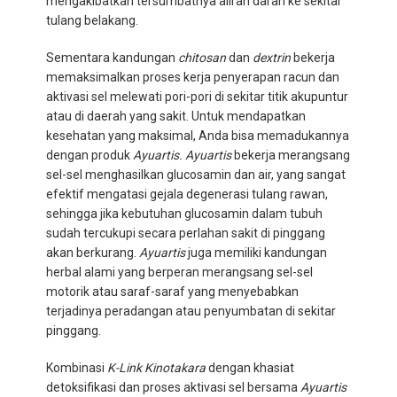
mengakibatkan tersumbatnya aliran darah ke sekitar
tulang belakang.
Sementara kandungan
chitosan
dan
dextrin
bekerja
memaksimalkan proses kerja penyerapan racun dan
aktivasi sel melewati pori-pori di sekitar titik akupuntur
atau di daerah yang sakit. Untuk mendapatkan
kesehatan yang maksimal, Anda bisa memadukannya
dengan produk
Ayuartis. Ayuartis
bekerja merangsang
sel-sel menghasilkan glucosamin dan air, yang sangat
efektif mengatasi gejala degenerasi tulang rawan,
sehingga jika kebutuhan glucosamin dalam tubuh
sudah tercukupi secara perlahan sakit di pinggang
akan berkurang.
Ayuartis
juga memiliki kandungan
herbal alami yang berperan merangsang sel-sel
motorik atau saraf-saraf yang menyebabkan
terjadinya peradangan atau penyumbatan di sekitar
pinggang.
Kombinasi
K-Link Kinotakara
dengan khasiat
detoksifikasi dan proses aktivasi sel bersama
Ayuartis