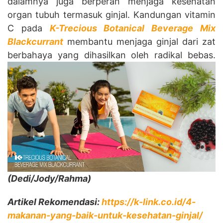
dalamnya juga berperan menjaga kesehatan
organ tubuh termasuk ginjal. Kandungan vitamin
C pada
K-Trecious Botanical Beverage Mix
Blackcurrant
membantu menjaga ginjal dari zat
berbahaya yang dihasilkan oleh radikal bebas.
(Dedi
/Jody/Rahma
)
Artikel Rekomendasi:
https://k-link.co.id/4-
makanan-yang-baik-untuk-kesehatan-ginjal/