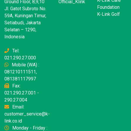
K-Link Care
Ground Floor, 8,9,10
Official_Klink
Foundation
Jl. Gatot Subroto No.
K-Link Golf
59A, Kuningan Timur,
Setiabudi, Jakarta
Selatan – 1290,
Indonesia
Tel:
021.290.27.000
Mobile (WA) :
081210111511,
081381117997
Fax:
021.290.27.001 -
290.27.004
Email:
customer_service@k-
link.co.id
Monday - Friday :