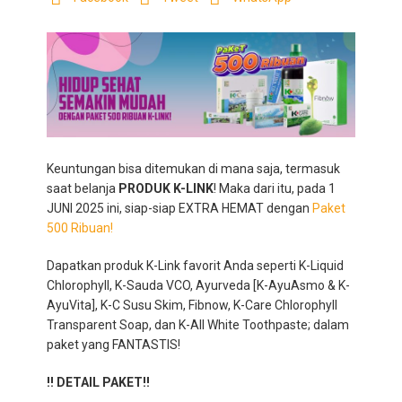
Keuntungan bisa ditemukan di mana saja, termasuk
saat belanja
PRODUK K-LINK
! Maka dari itu, pada 1
JUNI 2025 ini, siap-siap EXTRA HEMAT dengan
Paket
500 Ribuan!
Dapatkan produk K-Link favorit Anda seperti K-Liquid
Chlorophyll, K-Sauda VCO, Ayurveda [K-AyuAsmo & K-
AyuVita], K-C Susu Skim, Fibnow, K-Care Chlorophyll
Transparent Soap, dan K-All White Toothpaste; dalam
paket yang FANTASTIS!
‼️ DETAIL PAKET‼️