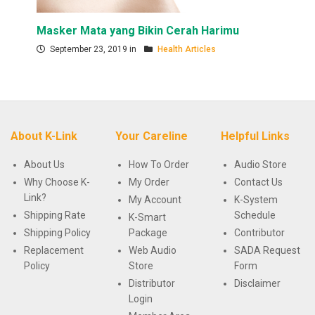
Masker Mata yang Bikin Cerah Harimu
September 23, 2019 in
Health Articles
About K-Link
Your Careline
Helpful Links
About Us
How To Order
Audio Store
Why Choose K-
My Order
Contact Us
Link?
My Account
K-System
Shipping Rate
Schedule
K-Smart
Shipping Policy
Package
Contributor
Replacement
Web Audio
SADA Request
Policy
Store
Form
Distributor
Disclaimer
Login