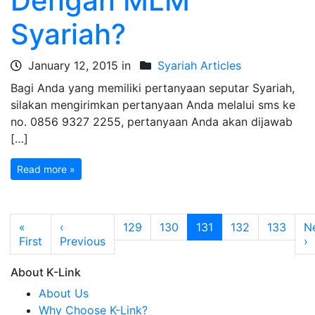
Dengan MLM
Syariah?
January 12, 2015 in
Syariah Articles
Bagi Anda yang memiliki pertanyaan seputar Syariah,
silakan mengirimkan pertanyaan Anda melalui sms ke
no. 0856 9327 2255, pertanyaan Anda akan dijawab
[…]
Read more »
Page navigation
Page
Page
Current Page
Page
Page
«
‹
129
130
131
132
133
N
First
Previous
›
About K-Link
About Us
Why Choose K-Link?