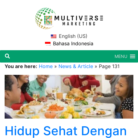
English (US)
Bahasa Indonesia
MENU
You are here:
Home
»
News & Article
»
Page 131
Hidup Sehat Dengan