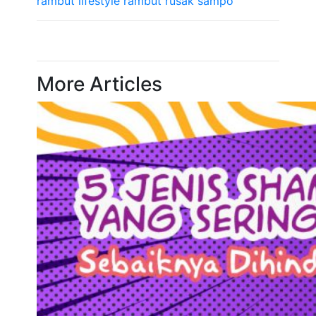
rambut
lifestyle
rambut rusak
sampo
More Articles