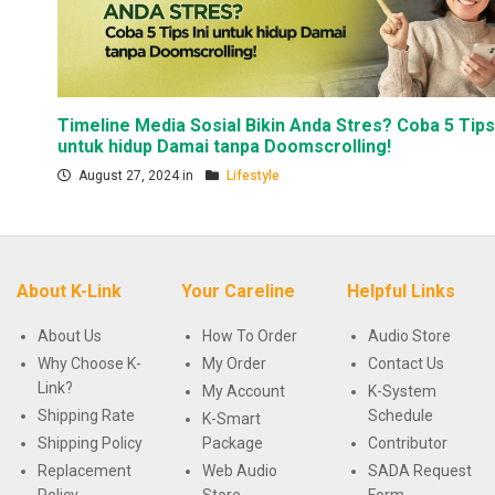
Timeline Media Sosial Bikin Anda Stres? Coba 5 Tips 
untuk hidup Damai tanpa Doomscrolling!
August 27, 2024 in
Lifestyle
About K-Link
Your Careline
Helpful Links
About Us
How To Order
Audio Store
Why Choose K-
My Order
Contact Us
Link?
My Account
K-System
Shipping Rate
Schedule
K-Smart
Shipping Policy
Package
Contributor
Replacement
Web Audio
SADA Request
Policy
Store
Form