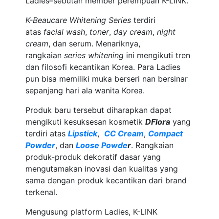
Ladies–sebutan member perempuan K-LINK.
K-Beaucare Whitening Series
terdiri
atas
facial wash
,
toner
,
day cream
,
night
cream
, dan serum. Menariknya,
rangkaian
series whitening
ini mengikuti tren
dan filosofi kecantikan Korea. Para Ladies
pun bisa memiliki muka berseri nan bersinar
sepanjang hari ala wanita Korea.
Produk baru tersebut diharapkan dapat
mengikuti kesuksesan kosmetik
DFlora
yang
terdiri atas
Lipstick
,
CC Cream
,
Compact
Powder
, dan
Loose Powde
r
. Rangkaian
produk-produk dekoratif dasar yang
mengutamakan inovasi dan kualitas yang
sama dengan produk kecantikan dari brand
terkenal.
Mengusung platform Ladies, K-LINK