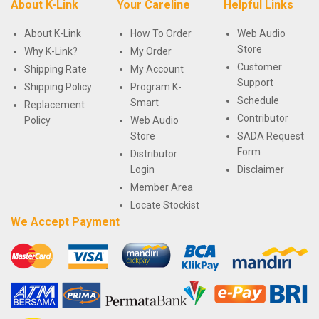
About K-Link
Your Careline
Helpful Links
About K-Link
How To Order
Web Audio
Store
Why K-Link?
My Order
Customer
Shipping Rate
My Account
Support
Shipping Policy
Program K-
Schedule
Smart
Replacement
Contributor
Policy
Web Audio
Store
SADA Request
Form
Distributor
Login
Disclaimer
Member Area
Locate Stockist
We Accept Payment