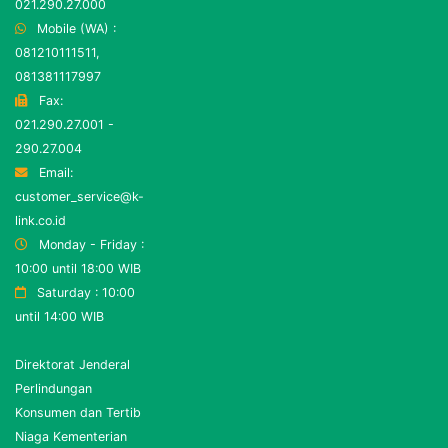
021.290.27.000
Mobile (WA) :
081210111511,
081381117997
Fax:
021.290.27.001 -
290.27.004
Email:
customer_service@k-
link.co.id
Monday - Friday :
10:00 until 18:00 WIB
Saturday : 10:00
until 14:00 WIB
Direktorat Jenderal
Perlindungan
Konsumen dan Tertib
Niaga Kementerian