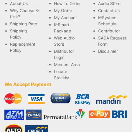
About Us
How To Order
Audio Store
Why Choose K-
My Order
Contact Us
Link?
My Account
K-System
Shipping Rate
Schedule
K-Smart
Shipping
Package
Contributor
Policy
Web Audio
SADA Request
Replacement
Store
Form
Policy
Distributor
Disclaimer
Login
Member Area
Locate
Stockist
We Accept Payment