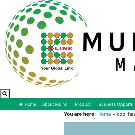
Home
About K-Link
Product
Business Opportun
You are here:
Home
»
kopi ha