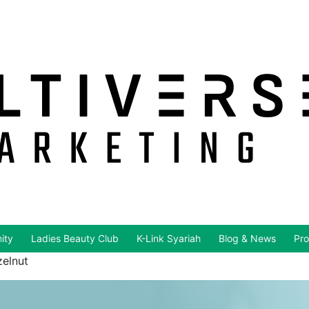
ity
Ladies Beauty Club
K-Link Syariah
Blog & News
Pro
zelnut