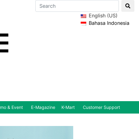
English (US)
Bahasa Indonesia
mo & Event
E-Magazine
K-Mart
Customer Support