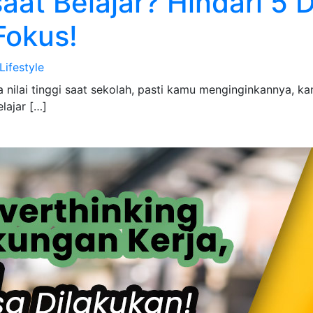
aat Belajar? Hindari 5 Di
Fokus!
Lifestyle
 nilai tinggi saat sekolah, pasti kamu menginginkannya, ka
lajar […]