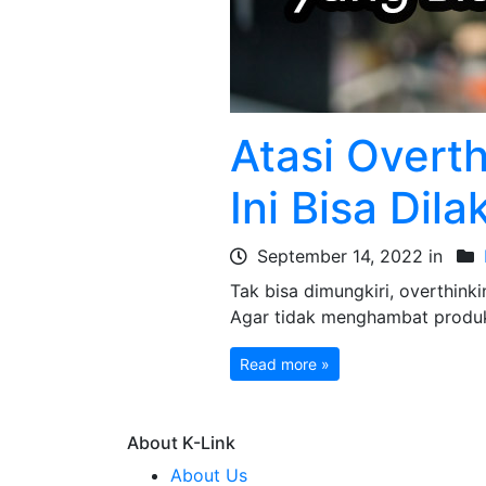
Atasi Overth
Ini Bisa Dil
September 14, 2022 in
Tak bisa dimungkiri, overthink
Agar tidak menghambat produkt
Read more »
About K-Link
About Us