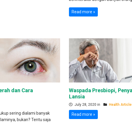
Read more »
rah dan Cara
Waspada Presbiopi, Peny
Lansia
July 28, 2020 in
Health Article
kup sering dialami banyak
Read more »
laminya, bukan? Tentu saja