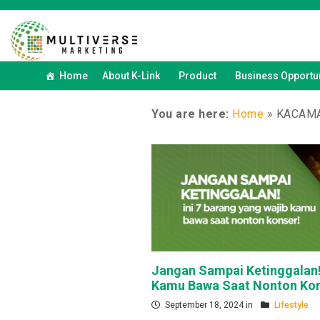
Home
About K-Link
Product
Business Opportun
You are here:
Home
»
KACAM
Jangan Sampai Ketinggalan! 
Kamu Bawa Saat Nonton Kon
September 18, 2024 in
Lifestyle