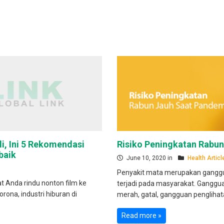
i, Ini 5 Rekomendasi
Risiko Peningkatan Rabu
baik
June 10, 2020 in
Health Articl
Penyakit mata merupakan ganggu
 Anda rindu nonton film ke
terjadi pada masyarakat. Ganggua
rona, industri hiburan di
merah, gatal, gangguan penglihata
Read more »