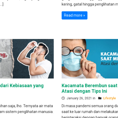
[…]
kering, gatal hingga penglihatan m
Read more »
dari Kebiasaan yang
Kacamata Berembun saa
Atasi dengan Tips Ini
January 26, 2021 in
Lifestyle
han saja, lho. Ternyata air mata
Di masa pandemi semua orang d
am sistem penglihatan manusia.
saat ke luar rumah dan melakukan 
berinteraksi dengan banyak orang.