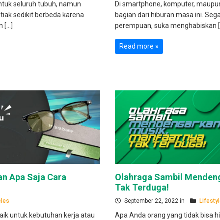
ntuk seluruh tubuh, namun
Di smartphone, komputer, maupun
tiak sedikit berbeda karena
bagian dari hiburan masa ini. Sega
 […]
perempuan, suka menghabiskan [
Read more »
an Apa Saja Cara
Olahraga Sambil Menden
Tak Terduga!
cles
September 22, 2022 in
Lifesty
ik untuk kebutuhan kerja atau
Apa Anda orang yang tidak bisa h