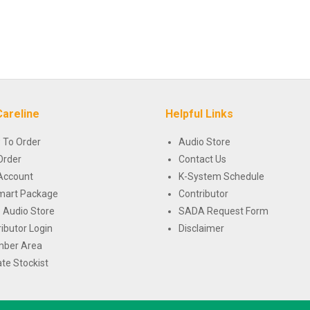
Careline
Helpful Links
 To Order
Audio Store
Order
Contact Us
Account
K-System Schedule
mart Package
Contributor
 Audio Store
SADA Request Form
ributor Login
Disclaimer
ber Area
te Stockist