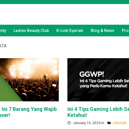
ity
Ladies Beauty Club
K-Link Syariah
Blog & News
Pro
ATA
Ini 7 Barang Yang Wajib
Ini 4 Tips Gaming Lebih 
ser!
Ketahui!
January 16, 2024 in
Lifestyle