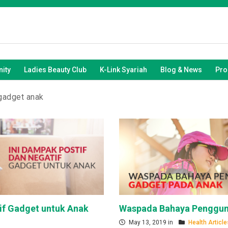
ity
Ladies Beauty Club
K-Link Syariah
Blog & News
Pro
gadget anak
if Gadget untuk Anak
Waspada Bahaya Penggun
May 13, 2019 in
Health Article