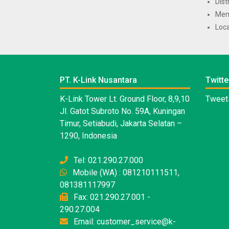
Dist
Mem
Loca
PT. K-Link Nusantara
Twitte
K-Link Tower Lt. Ground Floor, 8,9,10
Tweets
Jl. Gatot Subroto No. 59A, Kuningan
Timur, Setiabudi, Jakarta Selatan –
1290, Indonesia
Tel: 021.290.27.000
Mobile (WA) : 081210111511,
081381117997
Fax: 021.290.27.001 -
290.27.004
Email: customer_service@k-