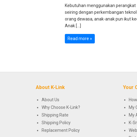
Kebutuhan menggunakan perangkat 
seiring dengan perkembangan teknolo
orang dewasa, anak-anak pun ikut 
Anak […]
Read more »
About K-Link
Your 
About Us
How
Why Choose K-Link?
My 
Shipping Rate
My 
Shipping Policy
K-S
Replacement Policy
Web