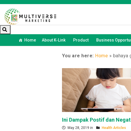
Home
About K-Link
Product
Business Opportun
You are here:
Home
»
bahaya 
Ini Dampak Postif dan Negat
May 28, 2019 in
Health Articles