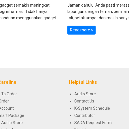
gadget semakin meningkat
Jaman dahulu, Anda pasti meras
gi informasi. Tidak hanya
lapangan dengan teman, bermain 
kecanduan menggunakan gadget.
tali, petak umpet dan masih banyak
Read more »
Careline
Helpful Links
 To Order
Audio Store
Order
Contact Us
Account
K-System Schedule
mart Package
Contributor
 Audio Store
SADA Request Form