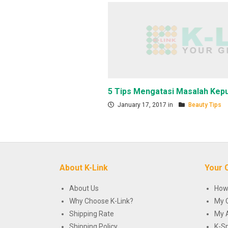
5 Tips Mengatasi Masalah Kepu
January 17, 2017 in
Beauty Tips
About K-Link
Your 
About Us
How
Why Choose K-Link?
My 
Shipping Rate
My 
Shipping Policy
K-S