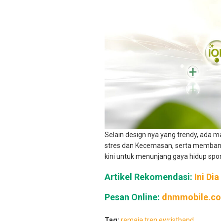
Selain design nya yang trendy, ada 
stres dan Kecemasan, serta membant
kini untuk menunjang gaya hidup sp
Artikel Rekomendasi:
Ini Di
Pesan Online:
dnmmobile.c
Tag:
remaja
tren
ewristband