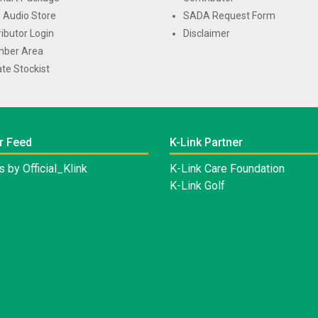
 Audio Store
SADA Request Form
ributor Login
Disclaimer
ber Area
te Stockist
r Feed
K-Link Partner
 by Official_Klink
K-Link Care Foundation
K-Link Golf