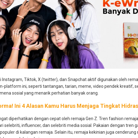
 Instagram, Tiktok, X (twitter), dan Snapchat aktif digunakan oleh rema
-platform ini, seperti tantangan, tarian, meme, video pendek kreatif, sert
omena sosial yang menarik perhatian banyak orang.
orma! Ini 4 Alasan Kamu Harus Menjaga Tingkat Hidras
ngat diperhatikan dengan cepat oleh remaja Gen Z. Tren fashion remaj
 selebriti, influencer, dan selebriti media sosial. Pakaian dengan tren ga
i populer di kalangan remaja. Selain itu, remaja kekinian juga cenderu