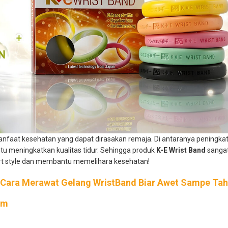
manfaat kesehatan yang dapat dirasakan remaja. Di antaranya peningk
u meningkatkan kualitas tidur. Sehingga produk
K-E Wrist Band
sangat
ort style dan membantu memelihara kesehatan!
a Cara Merawat Gelang WristBand Biar Awet Sampe Ta
om