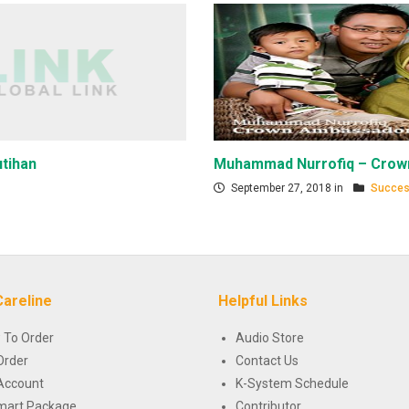
tihan
Muhammad Nurrofiq – Crow
September 27, 2018 in
Succes
Careline
Helpful Links
 To Order
Audio Store
Order
Contact Us
Account
K-System Schedule
mart Package
Contributor