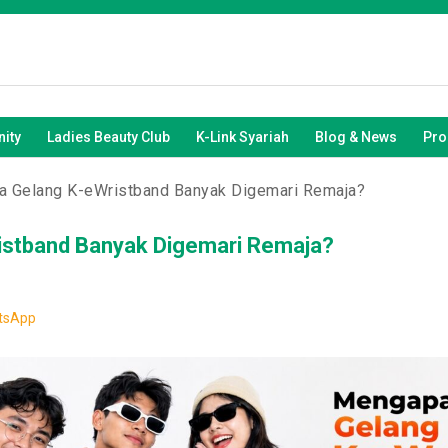
ity
Ladies Beauty Club
K-Link Syariah
Blog & News
Pro
 Gelang K-eWristband Banyak Digemari Remaja?
stband Banyak Digemari Remaja?
tsApp