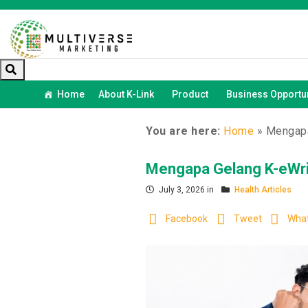
Home
About K-Link
Product
Business Opportun
You are here:
Home
»
Mengapa
Mengapa Gelang K-eWri
July 3, 2026 in
Health Articles
Facebook
Tweet
Wha