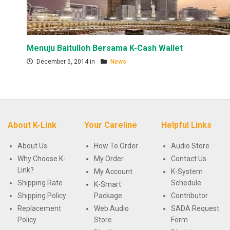
Menuju Baitulloh Bersama K-Cash Wallet
December 5, 2014 in
News
About K-Link
Your Careline
Helpful Links
About Us
How To Order
Audio Store
Why Choose K-
My Order
Contact Us
Link?
My Account
K-System
Shipping Rate
Schedule
K-Smart
Shipping Policy
Package
Contributor
Replacement
Web Audio
SADA Request
Policy
Store
Form