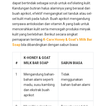
dapat bertindak sebagai scrub untuk exfoliating kulit.
Kandungan butiran halus alaminya yang berasal dari
buah aprikot, efektif mengangkat sel tanduk atau sel-
sel kulit mati pada tubuh. Buah aprikot mengandung
senyawa antioksidan dan vitamin A yang baik untuk
mencerahkan kulit serta mencegah produksi minyak
kulit yang berlebihan. Berikut secara singkat
pemaparan tentang
K-Care Honey & Goat’s Milk Bar
Soap
bila dibandingkan dengan sabun biasa:
K-HONEY & GOAT
#
MILK BAR SOAP
SABUN BIASA
1
Mengandung bahan-
Tidak
bahan alami seperti
menggunakan
madu, susu kambing
bahan-bahan alami
dan ekstrak buah
aprikot