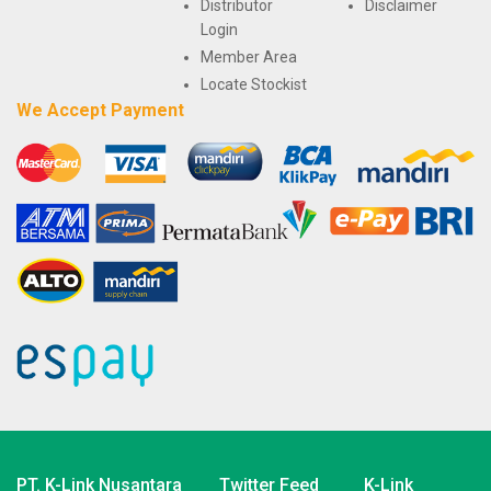
Distributor
Disclaimer
Login
Member Area
Locate Stockist
We Accept Payment
PT. K-Link Nusantara
Twitter Feed
K-Link