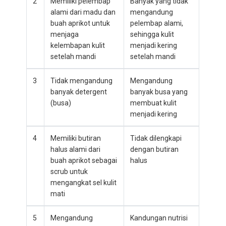
2
Memiliki pelembap
Banyak yang tidak
alami dari madu dan
mengandung
buah aprikot untuk
pelembap alami,
menjaga
sehingga kulit
kelembapan kulit
menjadi kering
setelah mandi
setelah mandi
3
Tidak mengandung
Mengandung
banyak detergent
banyak busa yang
(busa)
membuat kulit
menjadi kering
4
Memiliki butiran
Tidak dilengkapi
halus alami dari
dengan butiran
buah aprikot sebagai
halus
scrub untuk
mengangkat sel kulit
mati
5
Mengandung
Kandungan nutrisi