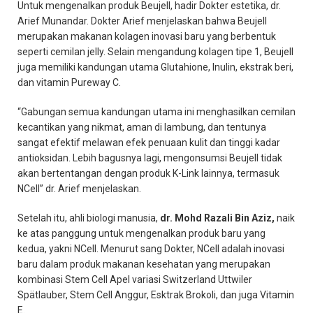
Untuk mengenalkan produk Beujell, hadir Dokter estetika, dr.
Arief Munandar. Dokter Arief menjelaskan bahwa Beujell
merupakan makanan kolagen inovasi baru yang berbentuk
seperti cemilan jelly. Selain mengandung kolagen tipe 1, Beujell
juga memiliki kandungan utama Glutahione, Inulin, ekstrak beri,
dan vitamin Pureway C.
“Gabungan semua kandungan utama ini menghasilkan cemilan
kecantikan yang nikmat, aman di lambung, dan tentunya
sangat efektif melawan efek penuaan kulit dan tinggi kadar
antioksidan. Lebih bagusnya lagi, mengonsumsi Beujell tidak
akan bertentangan dengan produk K-Link lainnya, termasuk
NCell” dr. Arief menjelaskan.
Setelah itu, ahli biologi manusia,
dr. Mohd Razali Bin Aziz,
naik
ke atas panggung untuk mengenalkan produk baru yang
kedua, yakni NCell. Menurut sang Dokter, NCell adalah inovasi
baru dalam produk makanan kesehatan yang merupakan
kombinasi Stem Cell Apel variasi Switzerland Uttwiler
Spätlauber, Stem Cell Anggur, Esktrak Brokoli, dan juga Vitamin
E.