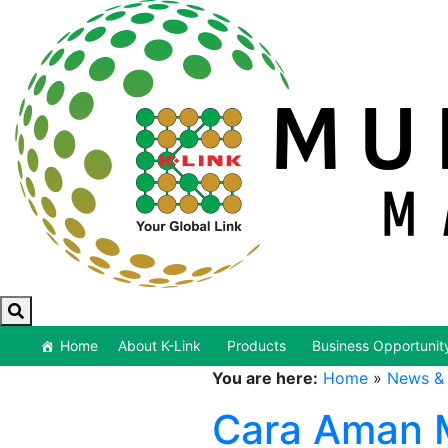
Home
About K-Link
Products
Business Opportunit
You are here:
Home
»
News & 
Cara Aman 