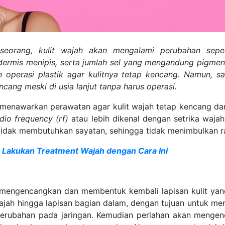
seorang
, kulit wajah akan mengalami perubahan
seper
dermis menipis
,
serta jumlah sel yang mengandung pigmen
n operasi plastik agar kulitnya tetap kencang. Namun, s
cang meski di usia lanjut tanpa harus operasi.
 menawarkan perawatan agar kulit wajah tetap kencang da
dio frequency (rf)
atau lebih dikenal dengan setrika waja
 tidak membutuhkan sayatan, sehingga tidak menimbulkan ra
, Lakukan Treatment Wajah dengan Cara Ini
k mengencangkan dan membentuk kembali lapisan kulit yang
ah hingga lapisan bagian dalam, dengan tujuan untuk m
rubahan pada jaringan. Kemudian perlahan akan mengenc