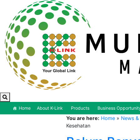
Home
About K-Link
Products
Business Opportunit
You are here:
Home
»
News & 
Kesehatan