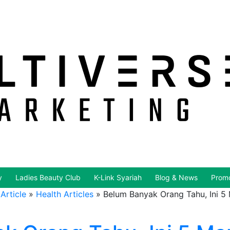
y
Ladies Beauty Club
K-Link Syariah
Blog & News
Promo
Article
»
Health Articles
»
Belum Banyak Orang Tahu, Ini 5