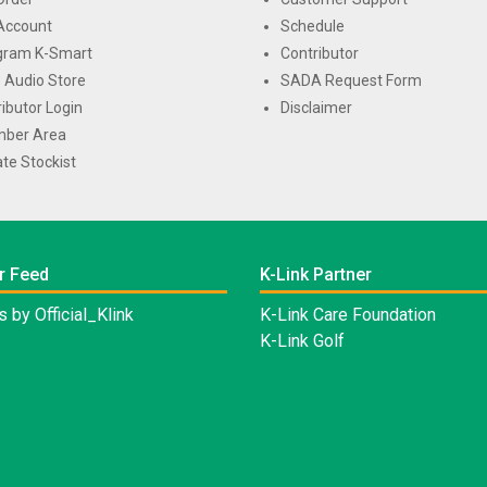
Account
Schedule
gram K-Smart
Contributor
 Audio Store
SADA Request Form
ributor Login
Disclaimer
ber Area
te Stockist
r Feed
K-Link Partner
 by Official_Klink
K-Link Care Foundation
K-Link Golf