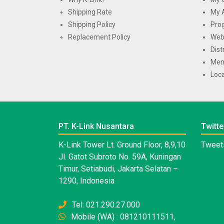
Shipping Rate
My 
Shipping Policy
Pro
Replacement Policy
Web
Dist
Mem
Loca
PT. K-Link Nusantara
Twitte
K-Link Tower Lt. Ground Floor, 8,9,10
Tweets
Jl. Gatot Subroto No. 59A, Kuningan
Timur, Setiabudi, Jakarta Selatan –
1290, Indonesia
Tel: 021.290.27.000
Mobile (WA) : 081210111511,