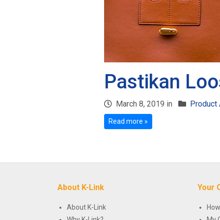
Pastikan Loo
March 8, 2019 in
Product 
Read more »
About K-Link
Your 
About K-Link
How
Why K-Link?
My 