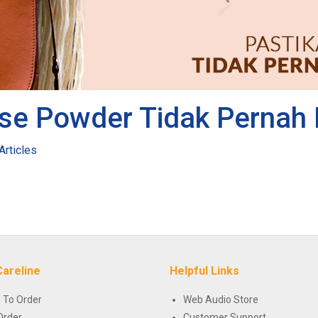
se Powder Tidak Pernah 
Articles
Careline
Helpful Links
 To Order
Web Audio Store
Order
Customer Support