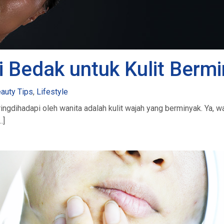
Bedak untuk Kulit Berm
auty Tips
,
Lifestyle
ngdihadapi oleh wanita adalah kulit wajah yang berminyak. Ya, wa
…]