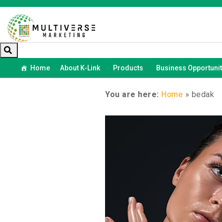
Home
About K-Link
Products
Business Opportunit
You are here:
Home
»
bedak