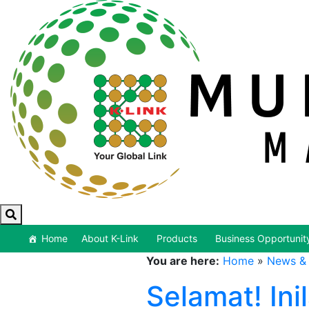
Home
About K-Link
Products
Business Opportunit
You are here:
Home
»
News & 
Selamat! In