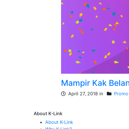
Mampir Kak Belanj
April 27, 2018 in
Promo
About K-Link
About K-Link