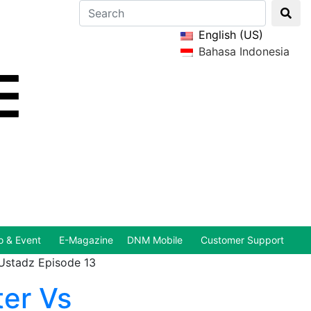
English (US)
Bahasa Indonesia
 & Event
E-Magazine
DNM Mobile
Customer Support
 Ustadz Episode 13
ter Vs