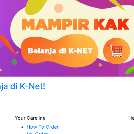
a di K-Net!
Your Careline
He
How To Order