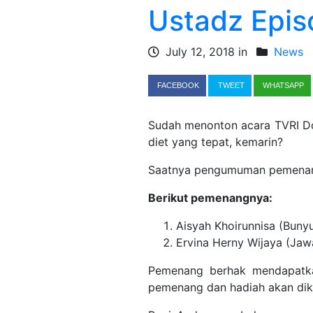
Ustadz Epis
July 12, 2018 in
News
FACEBOOK
TWEET
WHATSAPP
Sudah menonton acara TVRI Do
diet yang tepat, kemarin?
Saatnya pengumuman pemenan
Berikut
pemenangnya:
Aisyah Khoirunnisa (Buny
Ervina Herny Wijaya (Jaw
Pemenang berhak mendapatka
pemenang dan hadiah akan dik