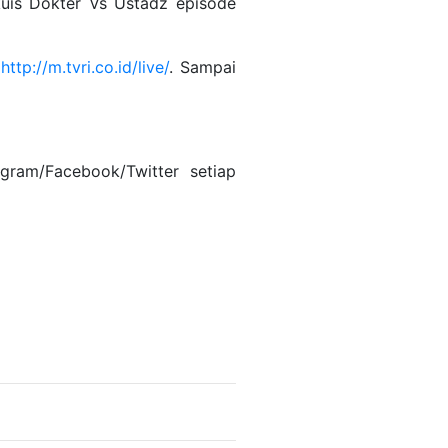
is Dokter Vs Ustadz episode
i
http://m.tvri.co.id/live/
. Sampai
gram/Facebook/Twitter setiap