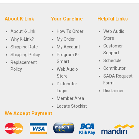
About K-Link
Your Careline
Helpful Links
About K-Link
How To Order
Web Audio
Store
Why K-Link?
My Order
Customer
Shipping Rate
My Account
Support
Shipping Policy
Program K-
Schedule
Smart
Replacement
Contributor
Policy
Web Audio
Store
SADA Request
Form
Distributor
Login
Disclaimer
Member Area
Locate Stockist
We Accept Payment