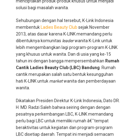
menciptakan produk-produk khusus untuk menjadi
solusi bagi masalah wanita.
Sehubungan dengan hal tersebut, K-Link Indonesia
membentuk
Ladies Beauty Club
sejak November
2013, atas dasar karena K-LINK memandang perlu
dibentuknya komunitas
leader
wanita K-Link untuk
lebih mengembangkan lagi program-program K-LINK
yang khusus untuk wanita. Dan di usia yang ke-15
tahun ini dengan bangga mempersembahkan
Rumah
Cantik Ladies Beauty Club (LBC) Bandung
. Rumah
cantik merupakan salah satu bentuk kesungguhan
hati K-LINK untuk
market
wanita dan pemberdayaan
wanita.
Dikatakan Presiden Direktur K-Link Indonesia, Dato DR.
H. MD. Radzi Saleh bahwa seiring dengan dengan
pesatnya perkembangan LBC, K-LINK memandang
perlu bagi LBC untuk memiliki rumah â€˜tempat
beraktivitas untuk kegiatan dan program-program
LBC disetiap daerah. Tempat ini menjadi semacam