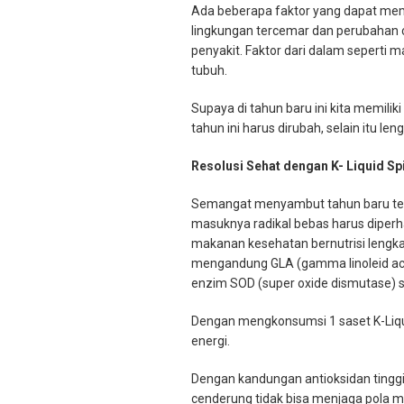
Ada beberapa faktor yang dapat mempe
lingkungan tercemar dan perubahan 
penyakit. Faktor dari dalam seperti 
tubuh.
Supaya di tahun baru ini kita memili
tahun ini harus dirubah, selain itu 
Resolusi Sehat dengan K- Liquid Sp
Semangat menyambut tahun baru tent
masuknya radikal bebas harus diperh
makanan kesehatan bernutrisi lengkap
mengandung GLA (gamma linoleid acid)
enzim SOD (super oxide dismutase) 
Dengan mengkonsumsi 1 saset K-Liqui
energi.
Dengan kandungan antioksidan tinggi
cenderung tidak bisa menjaga pola ma