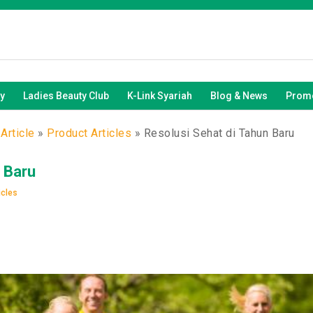
y
Ladies Beauty Club
K-Link Syariah
Blog & News
Promo
Article
»
Product Articles
»
Resolusi Sehat di Tahun Baru
 Baru
icles