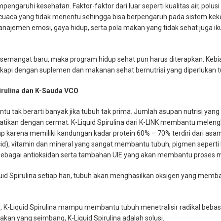
ngaruhi kesehatan. Faktor-faktor dari luar seperti kualitas air, pol
cuaca yang tidak menentu sehingga bisa berpengaruh pada sistem kek
manajemen emosi, gaya hidup, serta pola makan yang tidak sehat juga i
ki semangat baru, maka program hidup sehat pun harus diterapkan. Keb
lengkapi dengan suplemen dan makanan sehat bernutrisi yang diperlukan 
irulina dan K-Sauda VCO
u tak berarti banyak jika tubuh tak prima. Jumlah asupan nutrisi ya
atikan dengan cermat. K-Liquid Spirulina dari K-LINK membantu melen
 karena memiliki kandungan kadar protein 60% – 70% terdiri dari asam
, vitamin dan mineral yang sangat membantu tubuh, pigmen seperti klo
sebagai antioksidan serta tambahan UIE yang akan membantu proses 
d Spirulina setiap hari, tubuh akan menghasilkan oksigen yang memba
, K-Liquid Spirulina mampu membantu tubuh menetralisir radikal bebas 
kan yang seimbang, K-Liquid Spirulina adalah solusi.