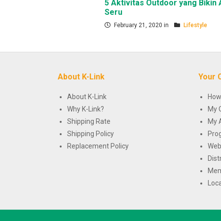
5 Aktivitas Outdoor yang Bikin 
Seru
February 21, 2020 in
Lifestyle
About K-Link
Your 
About K-Link
How
Why K-Link?
My 
Shipping Rate
My 
Shipping Policy
Pro
Replacement Policy
Web
Dist
Mem
Loca