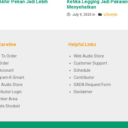
Akhir Pekan Jadi Lebih
Ketika Legging Jadi Pakaian
Menyehatkan
July 9, 2020 in
Lifestyle
Careline
Helpful Links
 To Order
Web Audio Store
Order
Customer Support
Account
Schedule
gram K-Smart
Contributor
 Audio Store
SADA Request Form
ributor Login
Disclaimer
ber Area
te Stockist