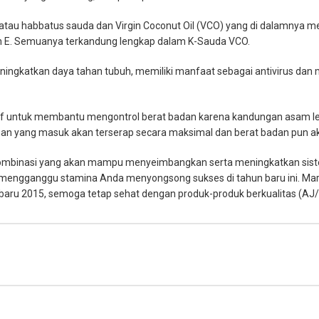
itam atau habbatus sauda dan Virgin Coconut Oil (VCO) yang di dalamn
min E. Semuanya terkandung lengkap dalam K-Sauda VCO.
katkan daya tahan tubuh, memiliki manfaat sebagai antivirus dan
ktif untuk membantu mengontrol berat badan karena kandungan asam 
an yang masuk akan terserap secara maksimal dan berat badan pun aka
mbinasi yang akan mampu menyeimbangkan serta meningkatkan sistem 
mengganggu stamina Anda menyongsong sukses di tahun baru ini. Mar
baru 2015, semoga tetap sehat dengan produk-produk berkualitas (AJ/