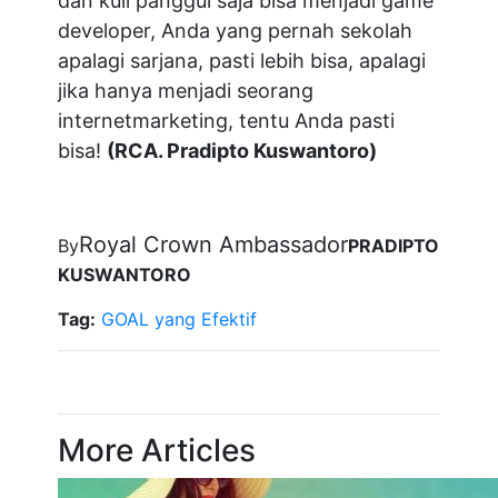
dan kuli panggul saja bisa menjadi game
developer, Anda yang pernah sekolah
apalagi sarjana, pasti lebih bisa, apalagi
jika hanya menjadi seorang
internetmarketing, tentu Anda pasti
bisa!
(RCA. Pradipto Kuswantoro)
Royal Crown Ambassador
By
PRADIPTO
KUSWANTORO
Tag:
GOAL yang Efektif
More Articles