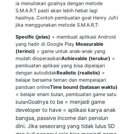
ia menuliskan goalnya dengan metode
S.M.A.R.T pasti akan lebih hebat lagi
hasilnya. Contoh pembuatan goal Henry Jufri
jika menggunakan metode S.M.A.R.T:
Specific (jelas)
= membuat aplikasi Android
yang hadir di Google Play
Measurable
(terinci)
= game untuk anak-anak yang
mudah dioperasikan
Achievable (terukur)
=
pembuatan aplikasi yang bisa dipelajari
dengan autodidak
Realistic (realistis)
=
belajar bersama teman dan mempelajari
panduan online
Time bound (batasan waktu)
= belajar enam bulan, pembuatan game satu
Goalnya to be = menjadi game
bulan
developer to have = aplikasi karya anak
bangsa, passive income dan pensiun
dini. Jika seseorang yang tidak lulus SD