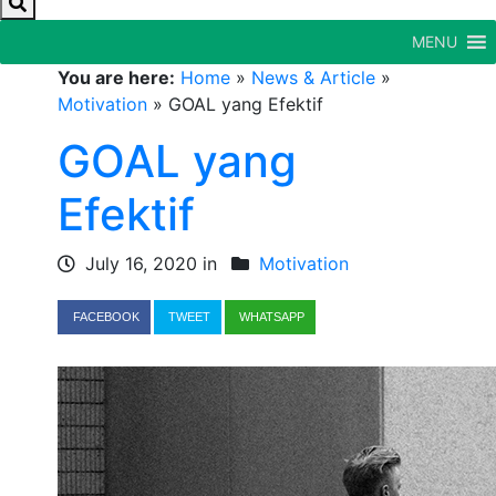
MENU
You are here:
Home
»
News & Article
»
Motivation
»
GOAL yang Efektif
GOAL yang
Efektif
July 16, 2020 in
Motivation
FACEBOOK
TWEET
WHATSAPP