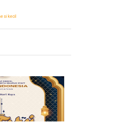
me
si kecil