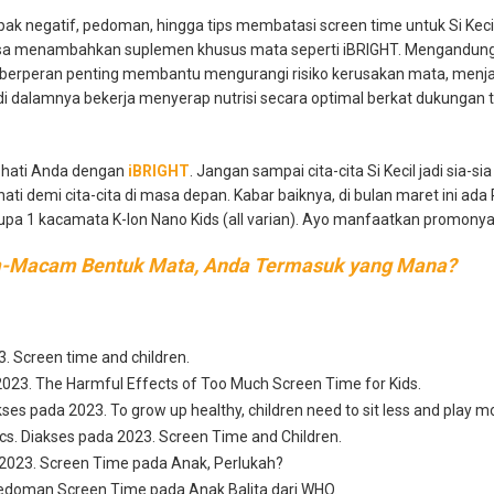
mpak negatif, pedoman, hingga tips membatasi screen time untuk Si Keci
bisa menambahkan suplemen khusus mata seperti iBRIGHT. Mengandung 
 berperan penting membantu mengurangi risiko kerusakan mata, menj
i di dalamnya bekerja menyerap nutrisi secara optimal berkat dukungan
h hati Anda dengan
iBRIGHT
. Jangan sampai cita-cita Si Kecil jadi sia-
 hati demi cita-cita di masa depan. Kabar baiknya, di bulan maret ini ad
erupa 1 kacamata K-Ion Nano Kids (all varian). Ayo manfaatkan promony
Macam Bentuk Mata, Anda Termasuk yang Mana?
. Screen time and children.
2023. The Harmful Effects of Too Much Screen Time for Kids.
ses pada 2023. To grow up healthy, children need to sit less and play m
s. Diakses pada 2023. Screen Time and Children.
2023. Screen Time pada Anak, Perlukah?
edoman Screen Time pada Anak Balita dari WHO.