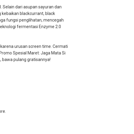
l. Selain dari asupan sayuran dan
kebaikan blackcurrant, black
aga fungsi penglihatan, mencegah
 teknologi fermentasi Enzyme 2.0
sia karena urusan screen time. Cermati
a Promo Spesial Maret: Jaga Mata Si
a, bawa pulang gratisannya!
ore.