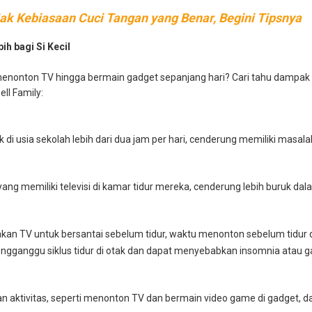
k Kebiasaan Cuci Tangan yang Benar, Begini Tipsnya
h bagi Si Kecil
nonton TV hingga bermain gadget sepanjang hari? Cari tahu dampak ne
well Family:
i usia sekolah lebih dari dua jam per hari, cenderung memiliki masalah
ang memiliki televisi di kamar tidur mereka, cenderung lebih buruk dal
an TV untuk bersantai sebelum tidur, waktu menonton sebelum tidur
engganggu siklus tidur di otak dan dapat menyebabkan insomnia atau g
 aktivitas, seperti menonton TV dan bermain video game di gadget, dap