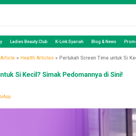
y
Ladies Beauty Club
K-Link Syariah
Blog & News
Promo
Article
»
Health Articles
»
Perlukah Screen Time untuk Si Ke
ntuk Si Kecil? Simak Pedomannya di Sini!
tsApp