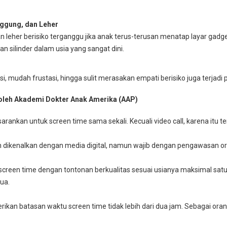
ggung, dan Leher
leher berisiko terganggu jika anak terus-terusan menatap layar gadge
 silinder dalam usia yang sangat dini.
i, mudah frustasi, hingga sulit merasakan empati berisiko juga terjadi p
leh Akademi Dokter Anak Amerika (AAP)
sarankan untuk screen time sama sekali. Kecuali video call, karena itu t
h dikenalkan dengan media digital, namun wajib dengan pengawasan or
screen time dengan tontonan berkualitas sesuai usianya maksimal satu 
ua.
erikan batasan waktu screen time tidak lebih dari dua jam. Sebagai ora
.