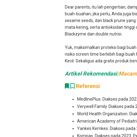
Dear parents, itu lah pengertian, da
buah-buahan, jika perlu, Anda juga 
sesame seeds, dan black prune yang
mata kering, serta antioksidan tingg
Blackzyme dan double nutrisi.
Yuk, maksimalkan proteksi bagi bua
risiko screen time berlebih bagi buah
Kecil. Sekaligus ada gratis produk b
Artikel Rekomendasi:
Macam-
Referensi
MedlinePlus. Diakses pada 2023
Verywell Family. Diakses pada 
World Health Organization. Diak
American Academy of Pediatric
Yankes Kemkes. Diakses pada 
Kompas. Diakses pada 2023. P