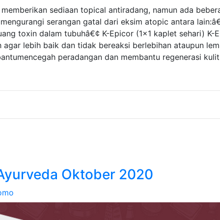
 memberikan sediaan topical antiradang, namun ada bebera
ngurangi serangan gatal dari eksim atopic antara lain:â
ng toxin dalam tubuhâ€¢ K-Epicor (1×1 kaplet sehari) K-
h agar lebih baik dan tidak bereaksi berlebihan ataupun l
antumencegah peradangan dan membantu regenerasi kulit 
-Ayurveda Oktober 2020
omo