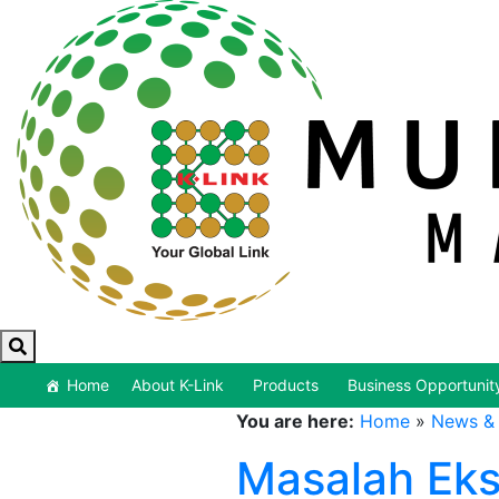
Home
About K-Link
Products
Business Opportunit
You are here:
Home
»
News & 
Masalah Eks