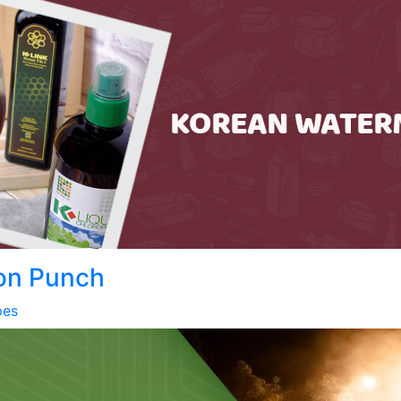
on Punch
pes