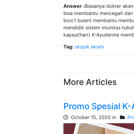
Answer :
Biasanya dokter akan
bisa membantu mencegah dan me
box/1 bulan) membantu membua
mendidik sistem imunitas tubu
kapsul/hari) K-Ayuderme memb
Tag:
atopik
eksim
More Articles
Promo Spesial K
October 15, 2020 in
Pr