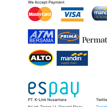
We Accept Payment
PT. K-Link Nusantara
Twitt
K-Link Tower Lt. Ground Floor,
Tweets