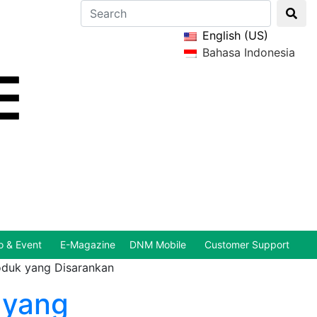
English (US)
Bahasa Indonesia
 & Event
E-Magazine
DNM Mobile
Customer Support
oduk yang Disarankan
 yang