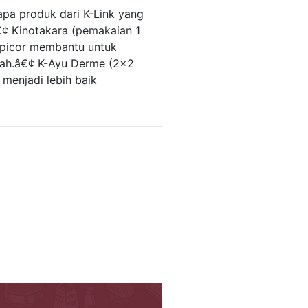
pa produk dari K-Link yang
€¢ Kinotakara (pemakaian 1
Epicor membantu untuk
emah.â€¢ K-Ayu Derme (2×2
menjadi lebih baik