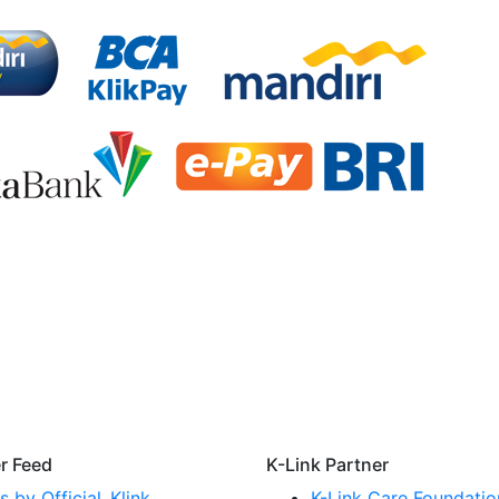
er Feed
K-Link Partner
 by Official_Klink
K-Link Care Foundatio