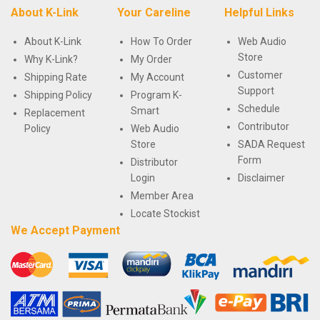
About K-Link
Your Careline
Helpful Links
About K-Link
How To Order
Web Audio
Store
Why K-Link?
My Order
Customer
Shipping Rate
My Account
Support
Shipping Policy
Program K-
Schedule
Smart
Replacement
Contributor
Policy
Web Audio
Store
SADA Request
Form
Distributor
Login
Disclaimer
Member Area
Locate Stockist
We Accept Payment