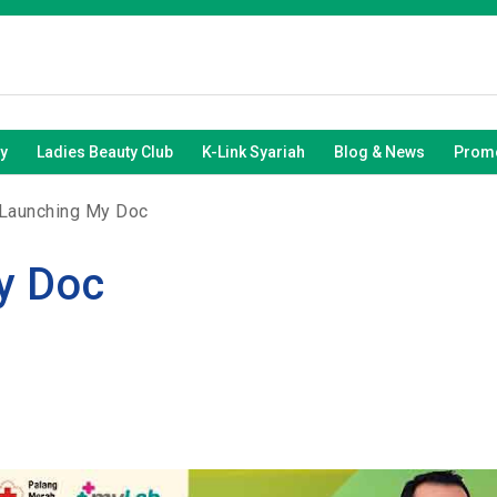
y
Ladies Beauty Club
K-Link Syariah
Blog & News
Promo
Launching My Doc
y Doc