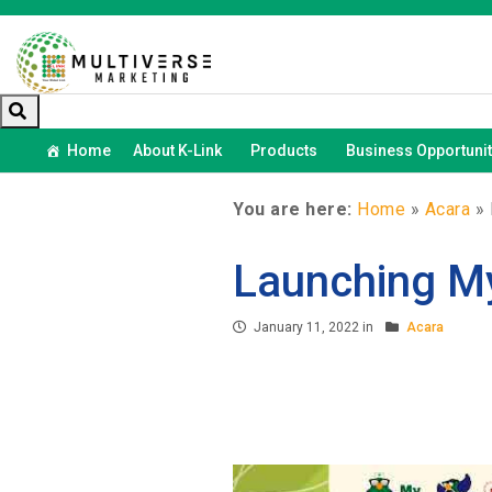
Home
About K-Link
Products
Business Opportunit
You are here:
Home
»
Acara
»
Launching M
January 11, 2022 in
Acara
FACEBOOK
TWEET
WHATSAPP