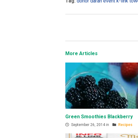
Tag:
donor darah
event
k-link tow
More Articles
Green Smoothies Blackberry
September 26, 2014 in
Recipes