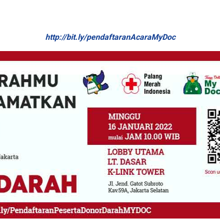
http://bit.ly/pendaftaranAcaraMyDoc