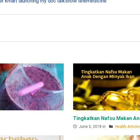
er
kmart
launching my doc
talkshow
telemedicine
Tingkatkan Nafsu Makan An
June 5, 2018 in
Health Article