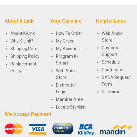
About K-Link
Your Careline
Helpful Links
About K-Link
How To Order
Web Audio
Store
Why K-Link?
My Order
Customer
Shipping Rate
My Account
Support
Shipping Policy
Program K-
Schedule
Smart
Replacement
Contributor
Policy
Web Audio
Store
SADA Request
Form
Distributor
Login
Disclaimer
Member Area
Locate Stockist
We Accept Payment