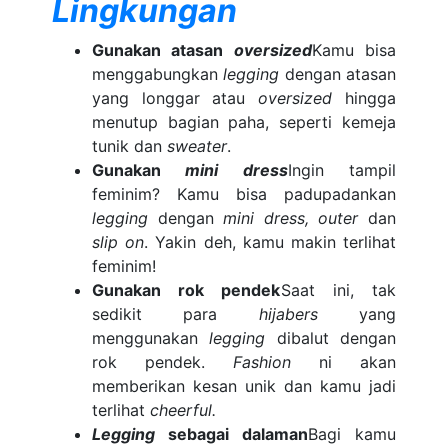
Lingkungan
Gunakan atasan
oversized
Kamu bisa
menggabungkan
legging
dengan atasan
yang longgar atau
oversized
hingga
menutup bagian paha, seperti kemeja
tunik dan
sweater
.
Gunakan
mini dress
Ingin tampil
feminim? Kamu bisa padupadankan
legging
dengan
mini dress, outer
dan
slip on
. Yakin deh, kamu makin terlihat
feminim!
Gunakan rok pendek
Saat ini, tak
sedikit para
hijabers
yang
menggunakan
legging
dibalut dengan
rok pendek.
Fashion
ni akan
memberikan kesan unik dan kamu jadi
terlihat
cheerful.
Legging
sebagai dalaman
Bagi kamu