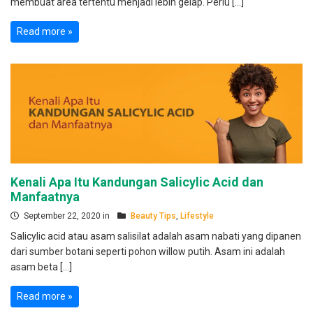
membuat area tertentu menjadi lebih gelap. Perlu […]
Read more »
Kenali Apa Itu Kandungan Salicylic Acid dan
Manfaatnya
September 22, 2020 in
Beauty Tips
,
Lifestyle
Salicylic acid atau asam salisilat adalah asam nabati yang dipanen
dari sumber botani seperti pohon willow putih. Asam ini adalah
asam beta […]
Read more »