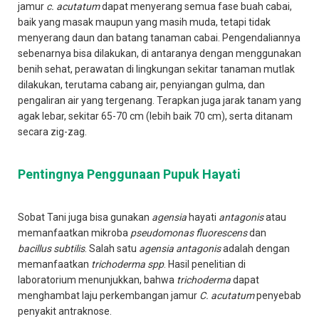
jamur
c. acutatum
dapat menyerang semua fase buah cabai,
baik yang masak maupun yang masih muda, tetapi tidak
menyerang daun dan batang tanaman cabai. Pengendaliannya
sebenarnya bisa dilakukan, di antaranya dengan menggunakan
benih sehat, perawatan di lingkungan sekitar tanaman mutlak
dilakukan, terutama cabang air, penyiangan gulma, dan
pengaliran air yang tergenang. Terapkan juga jarak tanam yang
agak lebar, sekitar 65-70 cm (lebih baik 70 cm), serta ditanam
secara zig-zag.
Pentingnya Penggunaan Pupuk Hayati
Sobat Tani juga bisa gunakan
agensia
hayati
antagonis
atau
memanfaatkan mikroba
pseudomonas fluorescens
dan
bacillus subtilis
. Salah satu
agensia antagonis
adalah dengan
memanfaatkan
trichoderma spp
. Hasil penelitian di
laboratorium menunjukkan, bahwa
trichoderma
dapat
menghambat laju perkembangan jamur
C. acutatum
penyebab
penyakit antraknose.