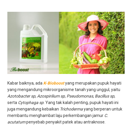
Kabar baiknya, ada
K-Bioboost
yang merupakan pupuk hayati
yang mengandung mikroorganisme tanah yang unggul, yaitu
Azotobacter sp
,
Azospirilium sp
,
Pseudomonas
,
Bacillus sp
,
serta
Cytophaga sp
. Yang tak kalah penting, pupuk hayati ini
juga mengandung kebaikan
Trichoderma
yang berperan untuk
membantu menghambat laju perkembangan jamur
C.
acutatum
penyebab penyakit patek atau antraknose.