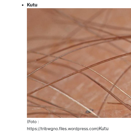
Kutu
(Foto :
Kutu
https://tribwgno.files.wordpress.com)