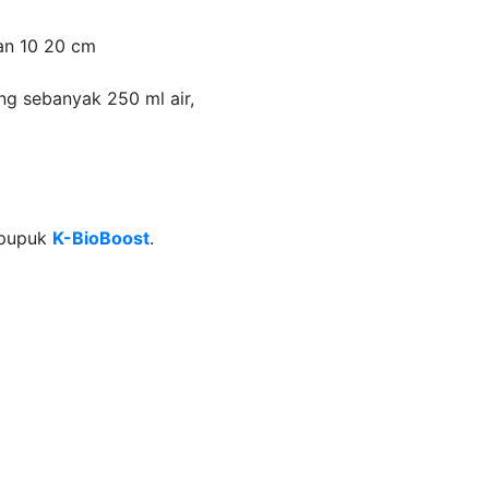
an 10 20 cm
g sebanyak 250 ml air,
n pupuk
K-BioBoost
.