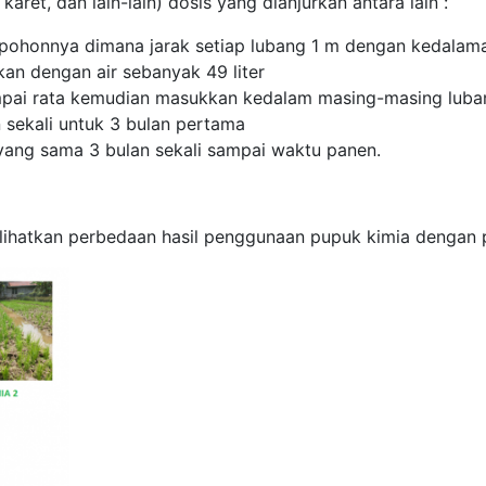
aret, dan lain-lain) dosis yang dianjurkan antara lain :
 pohonnya dimana jarak setiap lubang 1 m dengan kedalam
kan dengan air sebanyak 49 liter
ai rata kemudian masukkan kedalam masing-masing luban
 sekali untuk 3 bulan pertama
yang sama 3 bulan sekali sampai waktu panen.
 melihatkan perbedaan hasil penggunaan pupuk kimia denga