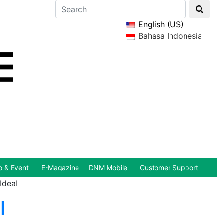
English (US)
Bahasa Indonesia
 & Event
E-Magazine
DNM Mobile
Customer Support
Ideal
l