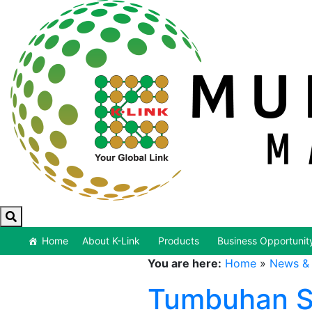
Home
About K-Link
Products
Business Opportunit
You are here:
Home
»
News & 
Tumbuhan Su