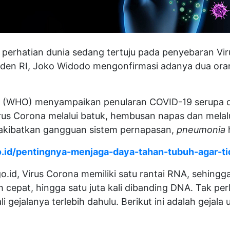
 perhatian dunia sedang tertuju pada penyebaran Vi
iden RI, Joko Widodo mengonfirmasi adanya dua orang
a (WHO) menyampaikan penularan COVID-19 serupa de
rus Corona melalui batuk, hembusan napas dan melalui
ngakibatkan gangguan sistem pernapasan,
pneumonia
.co.id/pentingnya-menjaga-daya-tahan-tubuh-agar-t
pi.go.id, Virus Corona memiliki satu rantai RNA, sehing
bih cepat, hingga satu juta kali dibanding DNA. Tak per
i gejalanya terlebih dahulu. Berikut ini adalah gejala