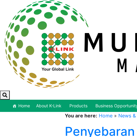
Home
About K-Link
Products
Business Opportunit
You are here:
Home
»
News & 
Penyebaran 