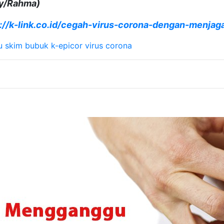
dy/Rahma)
://k-link.co.id/cegah-virus-corona-dengan-menjag
u skim bubuk
k-epicor
virus corona